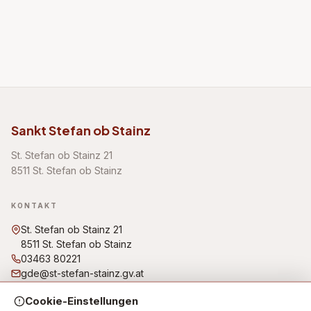
Sankt Stefan ob Stainz
St. Stefan ob Stainz 21
8511 St. Stefan ob Stainz
KONTAKT
St. Stefan ob Stainz 21
8511 St. Stefan ob Stainz
03463 80221
gde@st-stefan-stainz.gv.at
Bürgerbüro/Amtsstunden: Montag, Dienstag, Freitag von
Cookie-Einstellungen
07:30 Uhr bis 12:00 Uhr Donnerstag von 07:30 Uhr bis 12:00