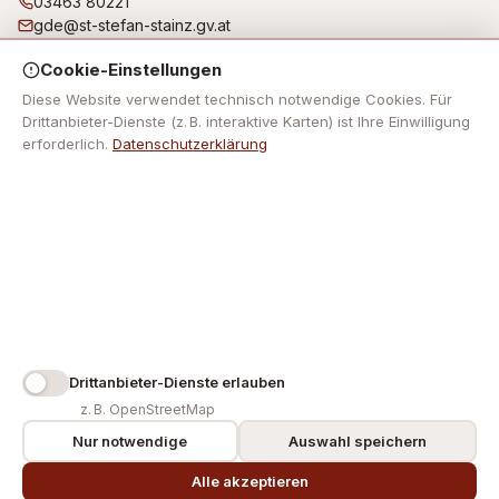
03463 80221
gde@st-stefan-stainz.gv.at
Bürgerbüro/Amtsstunden: Montag, Dienstag, Freitag von
Cookie-Einstellungen
07:30 Uhr bis 12:00 Uhr Donnerstag von 07:30 Uhr bis 12:00
Uhr und von 14:00 Uhr bis 18:00 Uhr Mittwoch: kein
Diese Website verwendet technisch notwendige Cookies. Für
Parteienverkehr!
Drittanbieter-Dienste (z. B. interaktive Karten) ist Ihre Einwilligung
erforderlich.
Datenschutzerklärung
NAVIGATION
Keine Footer-Navigation hinterlegt.
RECHTLICHES
Impressum
Datenschutz
Barrierefreiheit
Cookie-Einstellungen
Drittanbieter-Dienste erlauben
z. B. OpenStreetMap
Nur notwendige
Auswahl speichern
© 2026 Sankt Stefan ob Stainz. Alle Rechte vorbehalten.
Alle akzeptieren
erstellt mit
♥
von Gemeinde24