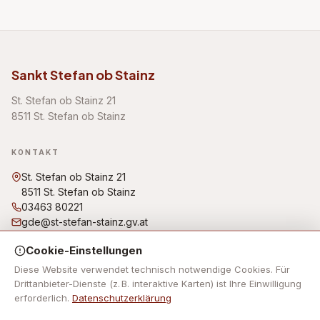
Sankt Stefan ob Stainz
St. Stefan ob Stainz 21
8511 St. Stefan ob Stainz
KONTAKT
St. Stefan ob Stainz 21
8511 St. Stefan ob Stainz
03463 80221
gde@st-stefan-stainz.gv.at
Bürgerbüro/Amtsstunden: Montag, Dienstag, Freitag von
Cookie-Einstellungen
07:30 Uhr bis 12:00 Uhr Donnerstag von 07:30 Uhr bis 12:00
Uhr und von 14:00 Uhr bis 18:00 Uhr Mittwoch: kein
Diese Website verwendet technisch notwendige Cookies. Für
Parteienverkehr!
Drittanbieter-Dienste (z. B. interaktive Karten) ist Ihre Einwilligung
erforderlich.
Datenschutzerklärung
NAVIGATION