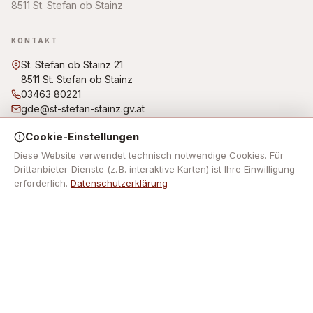
8511 St. Stefan ob Stainz
KONTAKT
St. Stefan ob Stainz 21
8511 St. Stefan ob Stainz
03463 80221
gde@st-stefan-stainz.gv.at
Bürgerbüro/Amtsstunden: Montag, Dienstag, Freitag von
Cookie-Einstellungen
07:30 Uhr bis 12:00 Uhr Donnerstag von 07:30 Uhr bis 12:00
Uhr und von 14:00 Uhr bis 18:00 Uhr Mittwoch: kein
Diese Website verwendet technisch notwendige Cookies. Für
Parteienverkehr!
Drittanbieter-Dienste (z. B. interaktive Karten) ist Ihre Einwilligung
erforderlich.
Datenschutzerklärung
NAVIGATION
Keine Footer-Navigation hinterlegt.
RECHTLICHES
Impressum
Datenschutz