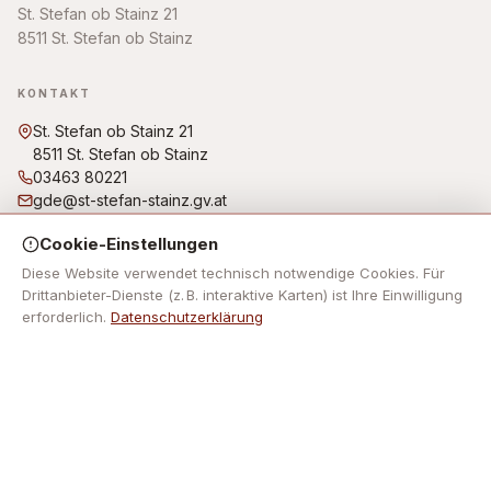
St. Stefan ob Stainz 21
8511 St. Stefan ob Stainz
KONTAKT
St. Stefan ob Stainz 21
8511 St. Stefan ob Stainz
03463 80221
gde@st-stefan-stainz.gv.at
Bürgerbüro/Amtsstunden: Montag, Dienstag, Freitag von
Cookie-Einstellungen
07:30 Uhr bis 12:00 Uhr Donnerstag von 07:30 Uhr bis 12:00
Uhr und von 14:00 Uhr bis 18:00 Uhr Mittwoch: kein
Diese Website verwendet technisch notwendige Cookies. Für
Parteienverkehr!
Drittanbieter-Dienste (z. B. interaktive Karten) ist Ihre Einwilligung
erforderlich.
Datenschutzerklärung
NAVIGATION
Keine Footer-Navigation hinterlegt.
RECHTLICHES
Impressum