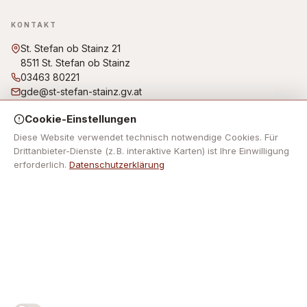
KONTAKT
St. Stefan ob Stainz 21
8511 St. Stefan ob Stainz
03463 80221
gde@st-stefan-stainz.gv.at
Bürgerbüro/Amtsstunden: Montag, Dienstag, Freitag von
Cookie-Einstellungen
07:30 Uhr bis 12:00 Uhr Donnerstag von 07:30 Uhr bis 12:00
Uhr und von 14:00 Uhr bis 18:00 Uhr Mittwoch: kein
Diese Website verwendet technisch notwendige Cookies. Für
Parteienverkehr!
Drittanbieter-Dienste (z. B. interaktive Karten) ist Ihre Einwilligung
erforderlich.
Datenschutzerklärung
NAVIGATION
Keine Footer-Navigation hinterlegt.
RECHTLICHES
Impressum
Datenschutz
Barrierefreiheit